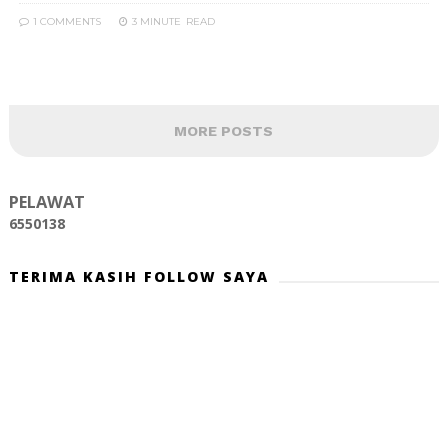
1 COMMENTS
3 MINUTE
READ
MORE POSTS
PELAWAT
6
5
5
0
1
3
8
TERIMA KASIH FOLLOW SAYA