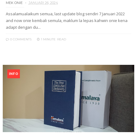
MEK ONIE
JANUARI 26, 2024
Assalamualaikum semua, last update blog sendiri 7 Januari 2022
and now onie kembali semula, maklum la lepas kahwin onie kena
adapt dengan du...
0 COMMENTS
1 MINUTE
READ
INFO