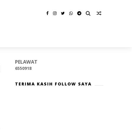
PELAWAT
6
5
5
0
9
1
8
TERIMA KASIH FOLLOW SAYA