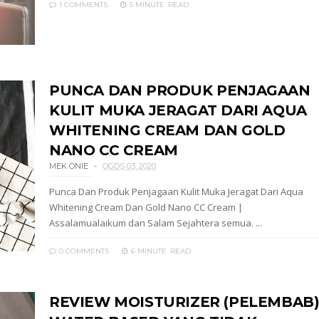
1 COMMENTS
5 MINUTE
READ
PUNCA DAN PRODUK PENJAGAAN
KULIT MUKA JERAGAT DARI AQUA
WHITENING CREAM DAN GOLD
NANO CC CREAM
MEK ONIE
OGOS 03, 2020
Punca Dan Produk Penjagaan Kulit Muka Jeragat Dari Aqua
Whitening Cream Dan Gold Nano CC Cream |
Assalamualaikum dan Salam Sejahtera semua. ...
0 COMMENTS
6 MINUTE
READ
REVIEW MOISTURIZER (PELEMBAB