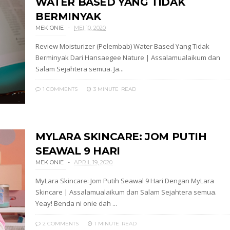
WATER BASED YANG TIDAK
BERMINYAK
MEK ONIE
MEI 10, 2020
Review Moisturizer (Pelembab) Water Based Yang Tidak
Berminyak Dari Hansaegee Nature | Assalamualaikum dan
Salam Sejahtera semua. Ja...
1 COMMENTS
3 MINUTE
READ
MYLARA SKINCARE: JOM PUTIH
SEAWAL 9 HARI
MEK ONIE
APRIL 19, 2020
MyLara Skincare: Jom Putih Seawal 9 Hari Dengan MyLara
Skincare | Assalamualaikum dan Salam Sejahtera semua.
Yeay! Benda ni onie dah ...
2 COMMENTS
1 MINUTE
READ